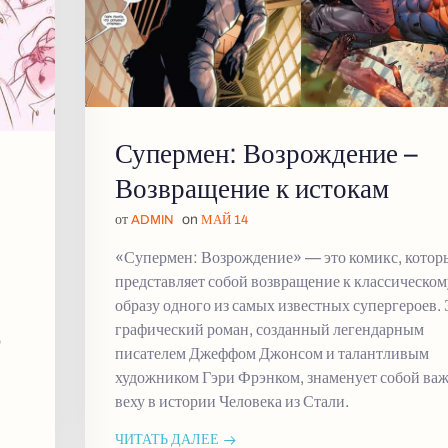
Супермен: Возрождение –
Возвращение к истокам
от
on
ADMIN
МАЙ 14
«Супермен: Возрождение» — это комикс, котор
представляет собой возвращение к классическом
образу одного из самых известных супергероев.
графический роман, созданный легендарным
о
писателем Джеффом Джонсом и талантливым
художником Гэри Фрэнком, знаменует собой ва
веху в истории Человека из Стали.
ЧИТАТЬ ДАЛЕЕ