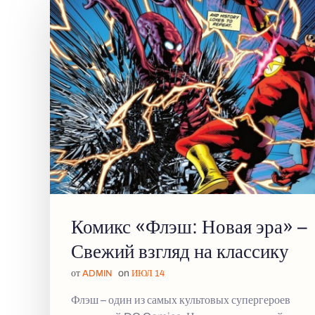
Комикс «Флэш: Новая эра» –
Свежий взгляд на классику
от
on
ADMIN
ИЮЛ 14
Флэш – один из самых культовых супергероев