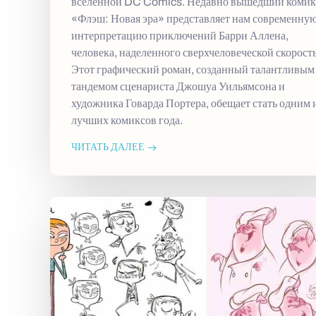
вселенной DC Comics. Недавно вышедший комик
«Флэш: Новая эра» представляет нам современну
интерпретацию приключений Барри Аллена,
человека, наделенного сверхчеловеческой скорост
Этот графический роман, созданный талантливым
тандемом сценариста Джошуа Уильямсона и
художника Говарда Портера, обещает стать одним 
лучших комиксов года.
ЧИТАТЬ ДАЛЕЕ