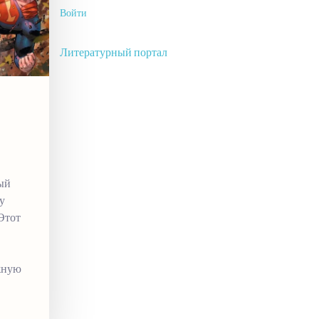
Войти
Литературный портал
ый
у
 Этот
жную