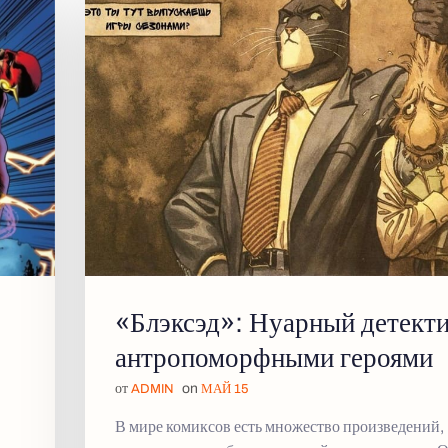
«Блэксэд»: Нуарный детекти
антропоморфными героями
от
on
ADMIN
МАЙ 15
В мире комиксов есть множество произведений,