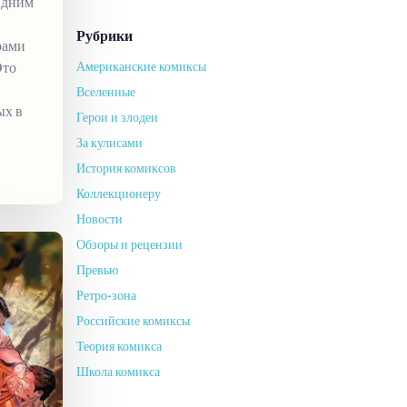
Одним
Рубрики
рами
Это
Американские комиксы
Вселенные
ых в
Герои и злодеи
За кулисами
История комиксов
Коллекционеру
Новости
Обзоры и рецензии
Превью
Ретро-зона
Российские комиксы
Теория комикса
Школа комикса