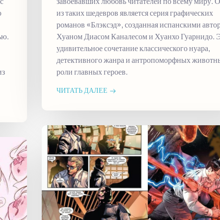
с
завоевавших любовь читателей по всему миру. 
ю
из таких шедевров является серия графических
романов «Блэксэд», созданная испанскими авто
ью.
Хуаном Диасом Каналесом и Хуанхо Гуарнидо. 
удивительное сочетание классического нуара,
детективного жанра и антропоморфных животн
из
роли главных героев.
ЧИТАТЬ ДАЛЕЕ