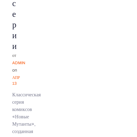
с
е
р
и
и
от
ADMIN
on
АПР
13
Классическая
серия
комиксов
«Новые
Мутанты»,
созданная