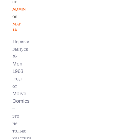
от
ADMIN
on
МАР
14
Первый
выпуск
X-
Men
1963
года
от
Marvel
Comics
–
это
не
только
классика,