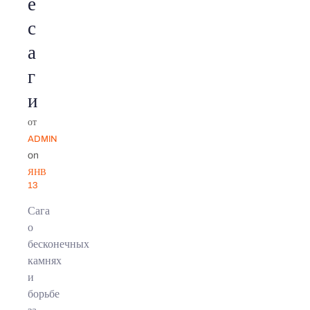
е
с
а
г
и
от
ADMIN
on
ЯНВ
13
Сага
о
бесконечных
камнях
и
борьбе