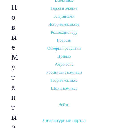
Вселенные
Н
Герои и злодеи
о
За кулисами
История комиксов
в
Коллекционеру
ы
Новости
е
Обзоры и рецензии
М
Превью
Ретро-зона
у
Российские комиксы
т
Теория комикса
а
Школа комикса
н
Войти
т
ы
Литературный портал
»