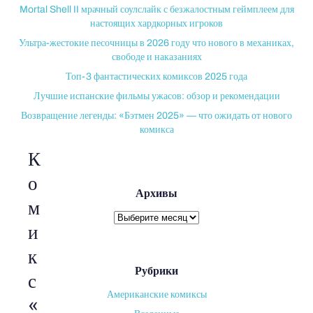
Mortal Shell II мрачный соулслайк с безжалостным геймплеем для
настоящих хардкорных игроков
Ультра-жестокие песочницы в 2026 году что нового в механиках,
свободе и наказаниях
Топ-3 фантастических комиксов 2025 года
Лучшие испанские фильмы ужасов: обзор и рекомендации
Возвращение легенды: «Бэтмен 2025» — что ожидать от нового
комикса
К
о
Архивы
м
Архивы
и
к
Рубрики
с
Американские комиксы
«