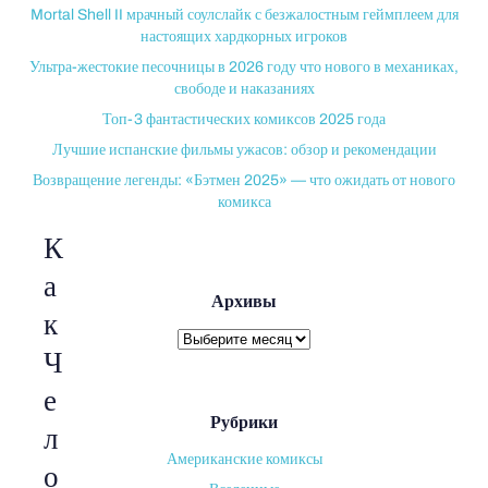
Mortal Shell II мрачный соулслайк с безжалостным геймплеем для
настоящих хардкорных игроков
Ультра-жестокие песочницы в 2026 году что нового в механиках,
свободе и наказаниях
Топ-3 фантастических комиксов 2025 года
Лучшие испанские фильмы ужасов: обзор и рекомендации
Возвращение легенды: «Бэтмен 2025» — что ожидать от нового
комикса
К
а
Архивы
к
Архивы
Ч
е
Рубрики
л
Американские комиксы
о