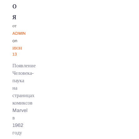
о
я
от
ADMIN
on
ИЮН
13
Появление
Человека-
паука
на
страницах
комиксов
Marvel
в
1962
году