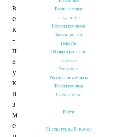
Вселенные
в
Герои и злодеи
е
За кулисами
История комиксов
к
Коллекционеру
-
Новости
п
Обзоры и рецензии
а
Превью
Ретро-зона
у
Российские комиксы
к
Теория комикса
и
Школа комикса
з
Войти
м
е
Литературный портал
н