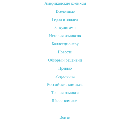
Американские комиксы
от
Вселенные
ADMIN
Герои и злодеи
on
За кулисами
14
МАЯ,
История комиксов
2024
Коллекционеру
«Супермен:
Новости
Возрождение»
Обзоры и рецензии
—
Превью
это
Ретро-зона
комикс,
Российские комиксы
который
Теория комикса
представляет
собой
Школа комикса
возвращение
к
Войти
классическому
образу