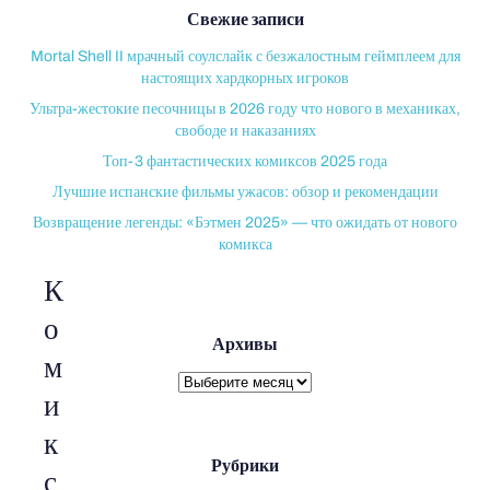
Свежие записи
Mortal Shell II мрачный соулслайк с безжалостным геймплеем для
настоящих хардкорных игроков
Ультра-жестокие песочницы в 2026 году что нового в механиках,
свободе и наказаниях
Топ-3 фантастических комиксов 2025 года
Лучшие испанские фильмы ужасов: обзор и рекомендации
Возвращение легенды: «Бэтмен 2025» — что ожидать от нового
комикса
К
о
Архивы
м
Архивы
и
к
Рубрики
с