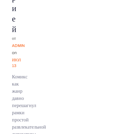
и
е
й
от
ADMIN
on
ИЮЛ
13
Комикс
как
жанр
давно
перешагнул
рамки
простой
развлекательной