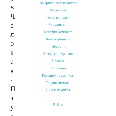
Американские комиксы
«
Вселенные
Ч
Герои и злодеи
е
За кулисами
История комиксов
л
Коллекционеру
о
Новости
в
Обзоры и рецензии
е
Превью
Ретро-зона
к
Российские комиксы
-
Теория комикса
П
Школа комикса
а
Войти
у