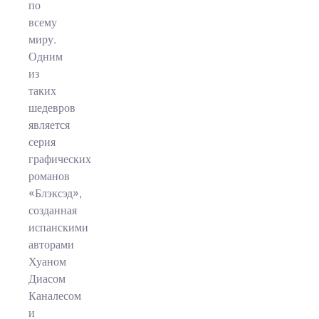
по
всему
миру.
Одним
из
таких
шедевров
является
серия
графических
романов
«Блэксэд»,
созданная
испанскими
авторами
Хуаном
Диасом
Каналесом
и