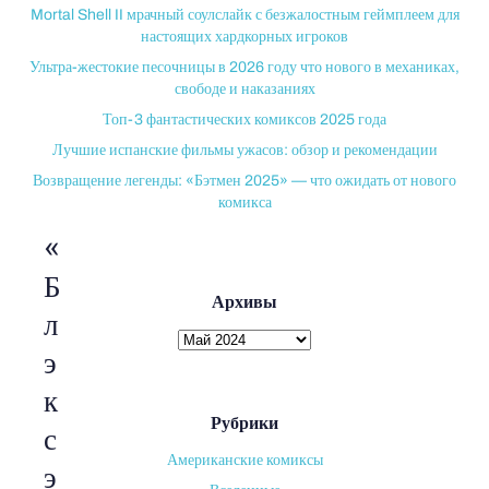
Mortal Shell II мрачный соулслайк с безжалостным геймплеем для
настоящих хардкорных игроков
Ультра-жестокие песочницы в 2026 году что нового в механиках,
свободе и наказаниях
Топ-3 фантастических комиксов 2025 года
Лучшие испанские фильмы ужасов: обзор и рекомендации
Возвращение легенды: «Бэтмен 2025» — что ожидать от нового
комикса
«
Б
Архивы
л
Архивы
э
к
Рубрики
с
Американские комиксы
э