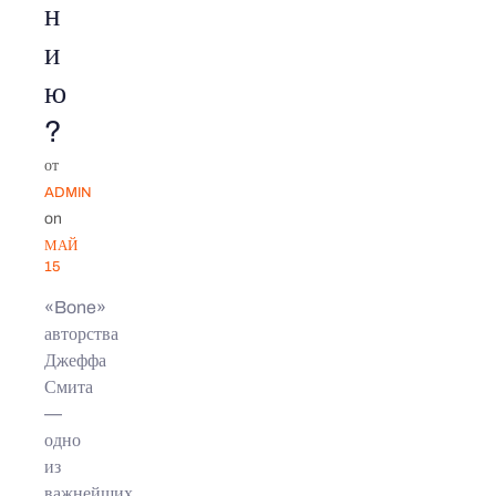
н
и
ю
?
от
ADMIN
on
МАЙ
15
«Bone»
авторства
Джеффа
Смита
—
одно
из
важнейших