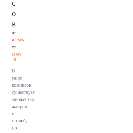
с
о
в
от
ADMIN
on
МАЙ
15
В
мире
комиксов
существует
множество
жанров
и
стилей,
но