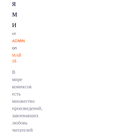
я
м
и
от
ADMIN
on
МАЙ
15
В
мире
комиксов
есть
множество
произведений,
завоевавших
любовь
читателей