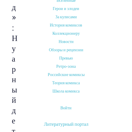
Вселенные
д
Герои и злодеи
»
За кулисами
История комиксов
:
Коллекционеру
Н
Новости
у
Обзоры и рецензии
а
Превью
Ретро-зона
р
Российские комиксы
н
Теория комикса
ы
Школа комикса
й
Войти
д
е
Литературный портал
т