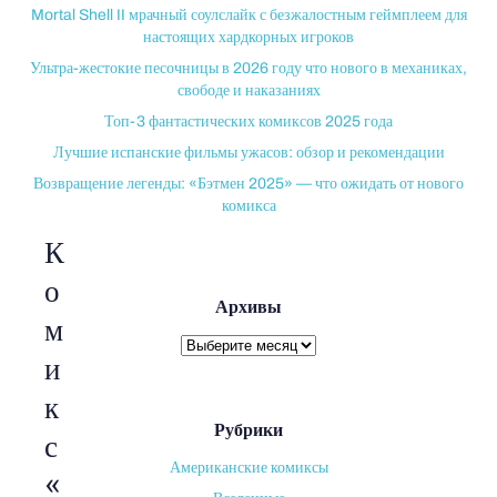
Mortal Shell II мрачный соулслайк с безжалостным геймплеем для
настоящих хардкорных игроков
Ультра-жестокие песочницы в 2026 году что нового в механиках,
свободе и наказаниях
Топ-3 фантастических комиксов 2025 года
Лучшие испанские фильмы ужасов: обзор и рекомендации
Возвращение легенды: «Бэтмен 2025» — что ожидать от нового
комикса
К
о
Архивы
м
Архивы
и
к
Рубрики
с
Американские комиксы
«