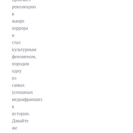
революцию
в
жанре
хоррора
и
стал
культурным
феноменом,
породив
одну
из
самых
успешных
медиафраншиз
в
истории.
Давайте
же