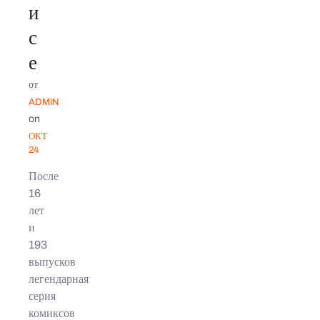
и
с
е
от
ADMIN
on
ОКТ
24
После
16
лет
и
193
выпусков
легендарная
серия
комиксов