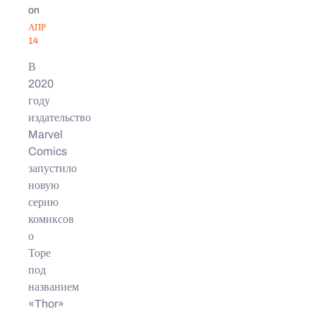
on
АПР
14
В
2020
году
издательство
Marvel
Comics
запустило
новую
серию
комиксов
о
Торе
под
названием
«Thor»