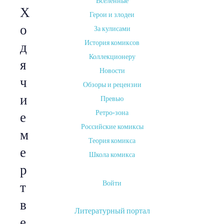
Вселенные
Х
Герои и злодеи
о
За кулисами
История комиксов
д
Коллекционеру
я
Новости
ч
Обзоры и рецензии
и
Превью
Ретро-зона
е
Российские комиксы
м
Теория комикса
е
Школа комикса
р
Войти
т
в
Литературный портал
е