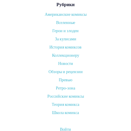
Рубрики
Американские комиксы
от
Вселенные
ADMIN
Герои и злодеи
on
За кулисами
15
МАЯ,
История комиксов
2024
Коллекционеру
Серия
Новости
комиксов
Обзоры и рецензии
«The
Превью
Unwritten»
Ретро-зона
(«Ненаписанное»),
Российские комиксы
созданная
Теория комикса
Майком
Кэри
Школа комикса
и
Питером
Войти