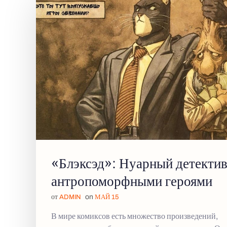
«Блэксэд»: Нуарный детектив
антропоморфными героями
от
on
ADMIN
МАЙ 15
В мире комиксов есть множество произведений,