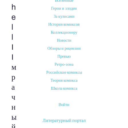
Вселенные
h
Герои и злодеи
e
За кулисами
История комиксов
l
Коллекционеру
l
Новости
I
Обзоры и рецензии
I
Превью
Ретро-зона
м
Российские комиксы
р
Теория комикса
а
Школа комикса
ч
Войти
н
ы
Литературный портал
й