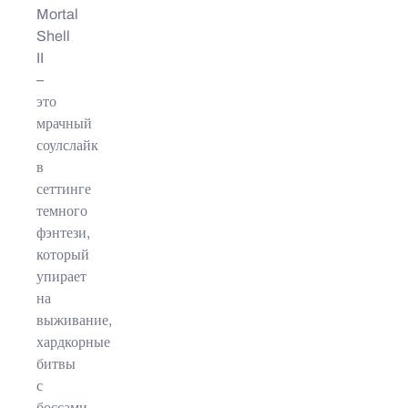
Mortal
Shell
II
–
это
мрачный
соулслайк
в
сеттинге
темного
фэнтези,
который
упирает
на
выживание,
хардкорные
битвы
с
боссами