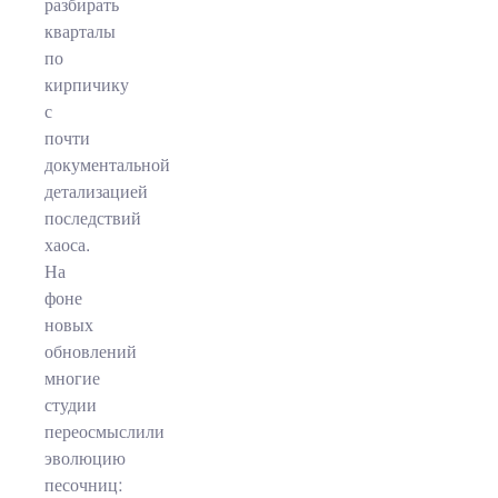
разбирать
кварталы
по
кирпичику
с
почти
документальной
детализацией
последствий
хаоса.
На
фоне
новых
обновлений
многие
студии
переосмыслили
эволюцию
песочниц: