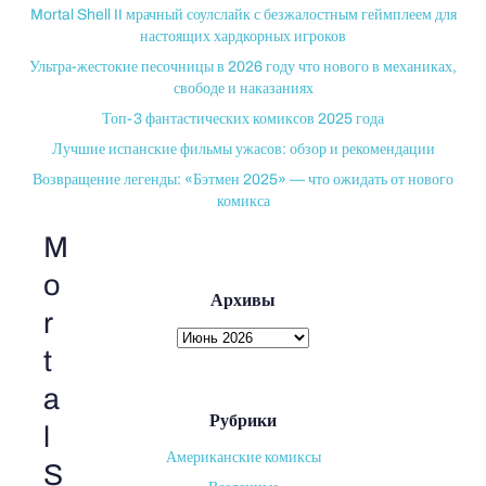
Mortal Shell II мрачный соулслайк с безжалостным геймплеем для
настоящих хардкорных игроков
Ультра-жестокие песочницы в 2026 году что нового в механиках,
свободе и наказаниях
Топ-3 фантастических комиксов 2025 года
Лучшие испанские фильмы ужасов: обзор и рекомендации
Возвращение легенды: «Бэтмен 2025» — что ожидать от нового
комикса
M
o
Архивы
r
Архивы
t
a
Рубрики
l
Американские комиксы
S