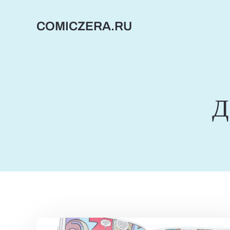
Перейти
к
COMICZERA.RU
содержимому
Д