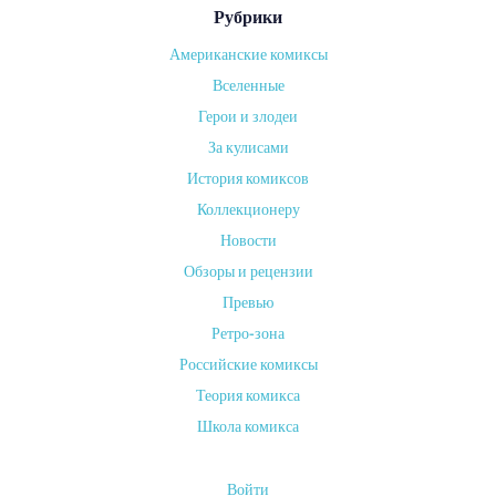
Рубрики
Американские комиксы
от
Вселенные
ADMIN
Герои и злодеи
on
За кулисами
23
АВГУСТА,
История комиксов
2024
Коллекционеру
Г
Новости
Обзоры и рецензии
и
Превью
Ретро-зона
г
Российские комиксы
а
Теория комикса
Школа комикса
н
Войти