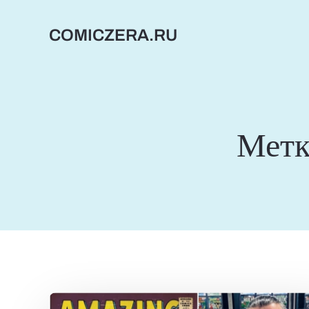
Перейти
к
COMICZERA.RU
содержимому
Мет