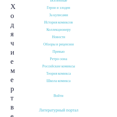
Вселенные
Х
Герои и злодеи
о
За кулисами
История комиксов
д
Коллекционеру
я
Новости
ч
Обзоры и рецензии
и
Превью
Ретро-зона
е
Российские комиксы
м
Теория комикса
е
Школа комикса
р
Войти
т
в
Литературный портал
е