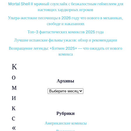
Mortal Shell II мрачный соулслайк с безжалостным геймплеем для
настоящих хардкорных игроков
Ультра-жестокие песочницы в 2026 году что нового в механиках,
свободе и наказаниях
Топ-3 фантастических комиксов 2025 года
Лучшие испанские фильмы ужасов: обзор и рекомендации
Возвращение легенды: «Бэтмен 2025» — что ожидать от нового
комикса
К
о
Архивы
м
Архивы
и
к
Рубрики
с
Американские комиксы
«