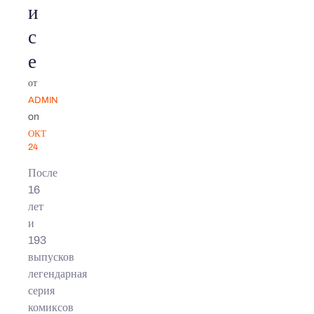
и
с
е
от
ADMIN
on
ОКТ
24
После
16
лет
и
193
выпусков
легендарная
серия
комиксов