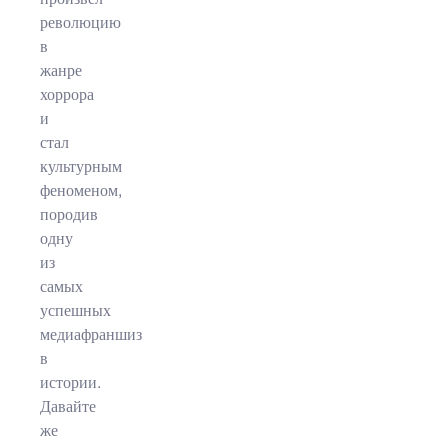
революцию
в
жанре
хоррора
и
стал
культурным
феноменом,
породив
одну
из
самых
успешных
медиафраншиз
в
истории.
Давайте
же