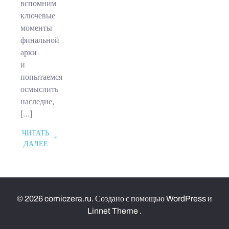
вспомним
ключевые
моменты
финальной
арки
и
попытаемся
осмыслить
наследие,
[…]
ЧИТАТЬ
ДАЛЕЕ
© 2026 comiczera.ru. Создано с помощью WordPress и
Linnet Theme .