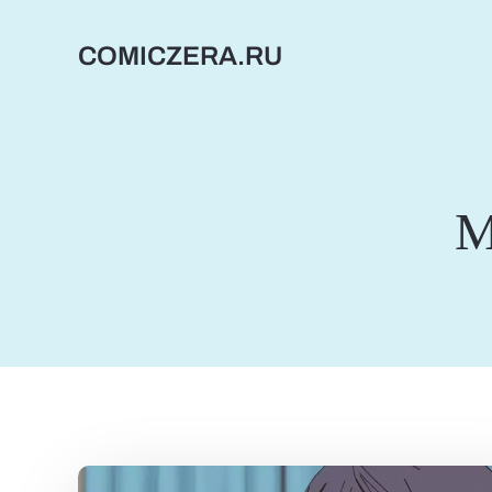
Перейти
к
COMICZERA.RU
содержимому
М