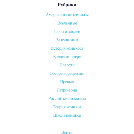
Рубрики
Американские комиксы
от
Вселенные
ADMIN
Герои и злодеи
on
За кулисами
13
МАЯ,
История комиксов
2024
Коллекционеру
С
Новости
Обзоры и рецензии
и
Превью
Ретро-зона
л
Российские комиксы
а
Теория комикса
Школа комикса
,
Войти