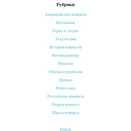
Рубрики
Американские комиксы
от
Вселенные
ADMIN
Герои и злодеи
on
За кулисами
13
ИЮЛЯ,
История комиксов
2024
Коллекционеру
Комиксы
Новости
—
Обзоры и рецензии
уникальный
Превью
вид
Ретро-зона
искусства,
Российские комиксы
сочетающий
Теория комикса
в
себе
Школа комикса
визуальное
повествование
Войти