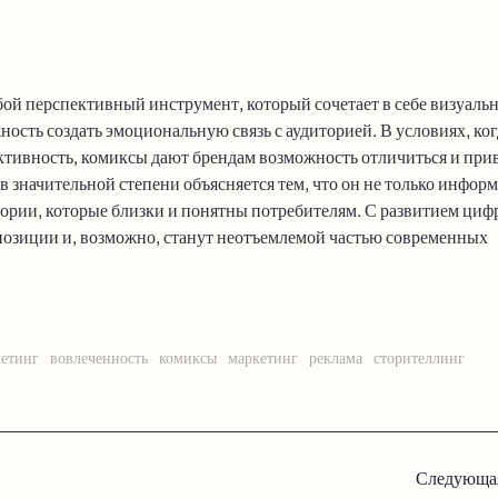
бой перспективный инструмент, который сочетает в себе визуаль
ость создать эмоциональную связь с аудиторией. В условиях, ког
тивность, комиксы дают брендам возможность отличиться и при
в значительной степени объясняется тем, что он не только инфор
истории, которые близки и понятны потребителям. С развитием ци
 позиции и, возможно, станут неотъемлемой частью современных
етинг
вовлеченность
комиксы
маркетинг
реклама
сторителлинг
Навигация
Следующая