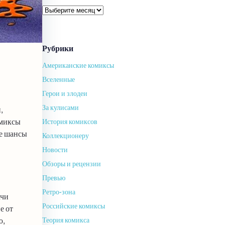
Архивы
Рубрики
Американские комиксы
Вселенные
Герои и злодеи
За кулисами
,
омиксы
История комиксов
се шансы
Коллекционеру
Новости
Обзоры и рецензии
Превью
Ретро-зона
ачи
Российские комиксы
е от
ю,
Теория комикса