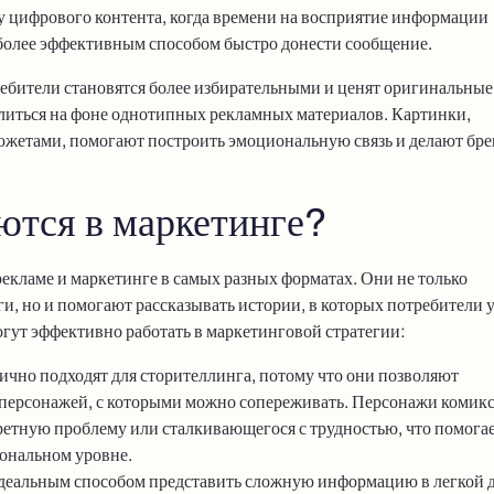
оху цифрового контента, когда времени на восприятие информации
более эффективным способом быстро донести сообщение.
требители становятся более избирательными и ценят оригинальны
литься на фоне однотипных рекламных материалов. Картинки,
жетами, помогают построить эмоциональную связь и делают бре
ются в маркетинге?
екламе и маркетинге в самых разных форматах. Они не только
и, но и помогают рассказывать истории, в которых потребители 
огут эффективно работать в маркетинговой стратегии:
ично подходят для сторителлинга, потому что они позволяют
з персонажей, с которыми можно сопереживать. Персонажи комик
етную проблему или сталкивающегося с трудностью, что помога
иональном уровне.
идеальным способом представить сложную информацию в легкой 