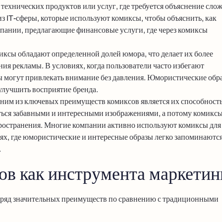
технических продуктов или услуг, где требуется объяснение сло
 IT-сферы, которые используют комиксы, чтобы объяснить, как
мпании, предлагающие финансовые услуги, где через комиксы
иксы обладают определенной долей юмора, что делает их более
ия рекламы. В условиях, когда пользователи часто избегают
могут привлекать внимание без давления. Юмористические обр
улучшить восприятие бренда.
дним из ключевых преимуществ комиксов является их способность
ься забавными и интересными изображениями, а потому комикс
ространения. Многие компании активно используют комиксы для
ях, где юмористические и интересные образы легко запоминаются
.
в как инструмента маркетин
т ряд значительных преимуществ по сравнению с традиционными