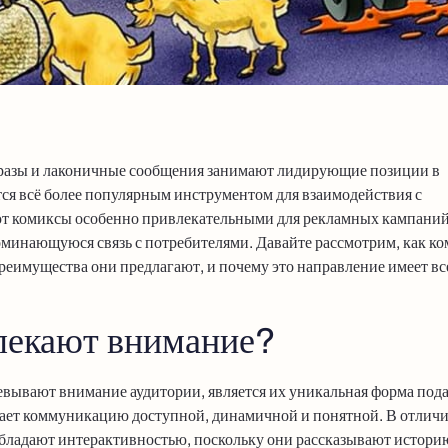
образы и лаконичные сообщения занимают лидирующие позиции в
я всё более популярным инструментом для взаимодействия с
ают комиксы особенно привлекательными для рекламных кампаний
оминающуюся связь с потребителями. Давайте рассмотрим, как к
реимущества они предлагают, и почему это направление имеет в
лекают внимание?
вывают внимание аудитории, является их уникальная форма под
ает коммуникацию доступной, динамичной и понятной. В отличи
бладают интерактивностью, поскольку они рассказывают истори