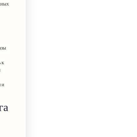
жных
азы
 к
ы
 и
га