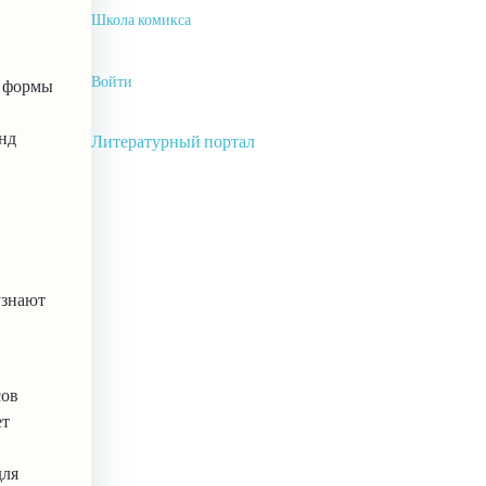
Школа комикса
Войти
е формы
нд
Литературный портал
узнают
сов
ет
для