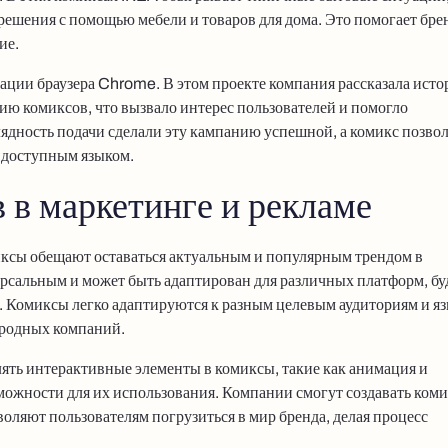
решения с помощью мебели и товаров для дома. Это помогает бре
ие.
ации браузера Chrome. В этом проекте компания рассказала ист
рию комиксов, что вызвало интерес пользователей и помогло
лядность подачи сделали эту кампанию успешной, а комикс позво
 доступным языком.
 в маркетинге и рекламе
иксы обещают оставаться актуальным и популярным трендом в
ерсальным и может быть адаптирован для различных платформ, бу
. Комиксы легко адаптируются к разным целевым аудиториям и я
ародных компаний.
лять интерактивные элементы в комиксы, такие как анимация и
можности для их использования. Компании смогут создавать ком
воляют пользователям погрузиться в мир бренда, делая процесс