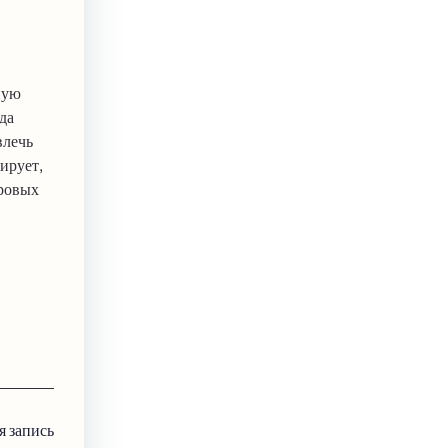
ную
да
влечь
мирует,
фровых
 запись