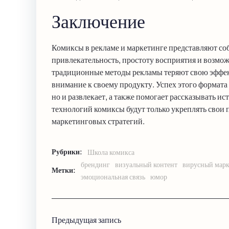
Заключение
Комиксы в рекламе и маркетинге представляют со
привлекательность, простоту восприятия и возможн
традиционные методы рекламы теряют свою эффек
внимание к своему продукту. Успех этого формата 
но и развлекает, а также помогает рассказывать 
технологий комиксы будут только укреплять свои
маркетинговых стратегий.
Рубрики:
Школа комикса
брендинг
визуальный контент
вирусный марк
Метки:
эмоциональная связь
юмор
Навигация
Предыдущая запись