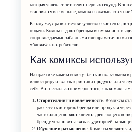
которая увлекает читателя с первых секунд. В эп
становится все меньше, комиксы оказываются наи
К тому же, с развитием визуального контента, по
подачи. Комиксы дают брендам возможность выде
сопровождаемые забавными или драматичными сю
«ближе» к потребителю.
Как комиксы использу
На практике комиксы могут быть использованы в р
иллюстрируют характеристики продукта или услуг
себя. Вот несколько примеров того, как комиксы м
Сторителлинг и вовлеченность
. Комиксы отл
рассказать историю бренда или продукта чере
часто олицетворяют клиента, решающего конкр
бренду установить связь с аудиторией на эмоц
Обучение и разъяснение
. Комиксы являются 