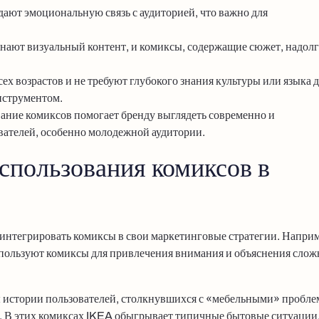
дают эмоциональную связь с аудиторией, что важно для
инают визуальный контент, и комиксы, содержащие сюжет, надол
ех возрастов и не требуют глубокого знания культуры или языка 
нструментом.
вание комиксов помогает бренду выглядеть современно и
вателей, особенно молодежной аудитории.
пользования комиксов в
интегрировать комиксы в свои маркетинговые стратегии. Наприм
спользуют комиксы для привлечения внимания и объяснения сло
ы истории пользователей, столкнувшихся с «мебельными» пробле
 В этих комиксах IKEA обыгрывает типичные бытовые ситуации,