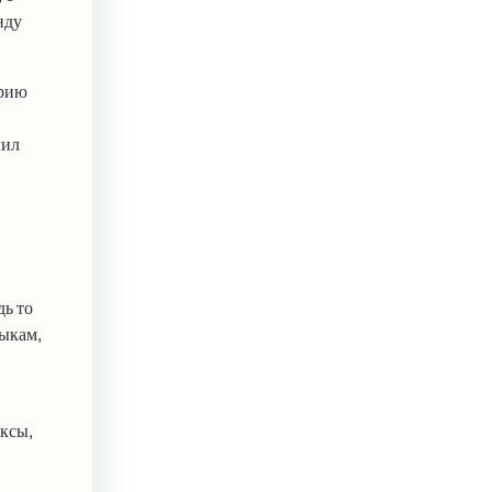
нду
орию
лил
дь то
зыкам,
иксы,