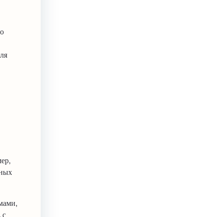
го
для
ер,
жных
мами,
 с