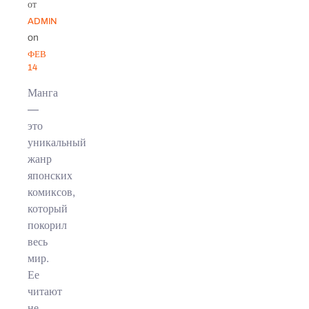
от
ADMIN
on
ФЕВ
14
Манга
—
это
уникальный
жанр
японских
комиксов,
который
покорил
весь
мир.
Ее
читают
не