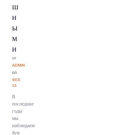
ш
н
ы
м
и
от
ADMIN
on
ФЕВ
13
В
последние
годы
мы
наблюдаем
бум