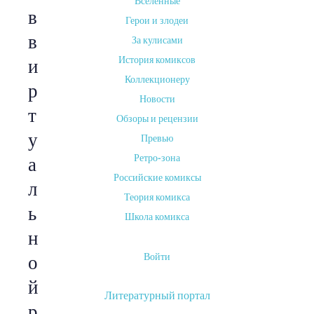
Вселенные
в
Герои и злодеи
в
За кулисами
История комиксов
и
Коллекционеру
р
Новости
т
Обзоры и рецензии
у
Превью
Ретро-зона
а
Российские комиксы
л
Теория комикса
ь
Школа комикса
н
Войти
о
й
Литературный портал
р