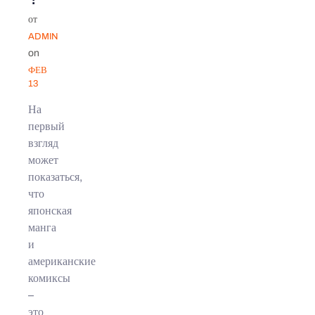
от
ADMIN
on
ФЕВ
13
На
первый
взгляд
может
показаться,
что
японская
манга
и
американские
комиксы
–
это