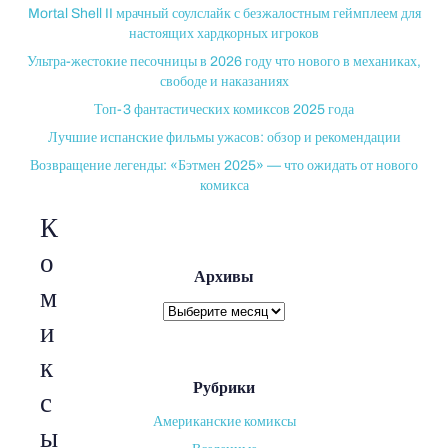
Mortal Shell II мрачный соулслайк с безжалостным геймплеем для
настоящих хардкорных игроков
Ультра-жестокие песочницы в 2026 году что нового в механиках,
свободе и наказаниях
Топ-3 фантастических комиксов 2025 года
Лучшие испанские фильмы ужасов: обзор и рекомендации
Возвращение легенды: «Бэтмен 2025» — что ожидать от нового
комикса
К
о
Архивы
м
Архивы
и
к
Рубрики
с
Американские комиксы
ы