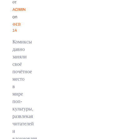
от
ADMIN
on
ФЕВ
14
Комиксы
давно
заняли
своё
почётное
место
в
мире
поп-
культуры,
развлекая
читателей
и
вдохновляя