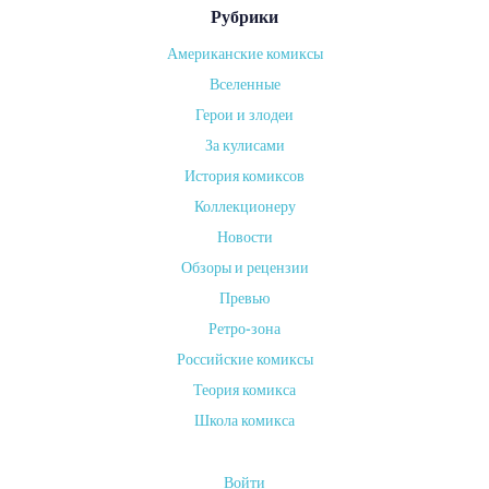
Рубрики
Американские комиксы
от
Вселенные
ADMIN
Герои и злодеи
on
За кулисами
14
АПРЕЛЯ,
История комиксов
2024
Коллекционеру
Для
Новости
всех
Обзоры и рецензии
поклонников
Превью
комиксов
Ретро-зона
и
Российские комиксы
супергеройских
Теория комикса
вселенных
выход
Школа комикса
нового
артбука
Войти